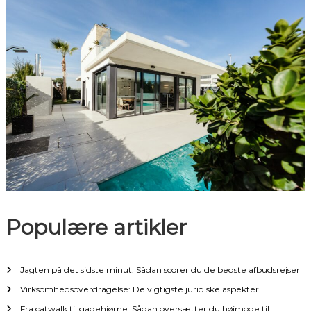
s
n
a
v
i
g
a
Populære artikler
t
Jagten på det sidste minut: Sådan scorer du de bedste afbudsrejser
i
Virksomhedsoverdragelse: De vigtigste juridiske aspekter
o
Fra catwalk til gadehjørne: Sådan oversætter du højmode til