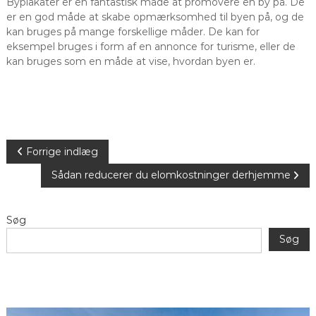
Byplakater er en fantastisk måde at promovere en by på. De
er en god måde at skabe opmærksomhed til byen på, og de
kan bruges på mange forskellige måder. De kan for
eksempel bruges i form af en annonce for turisme, eller de
kan bruges som en måde at vise, hvordan byen er.
I
Forrige indlæg
Sådan reducerer du elomkostninger derhjemme
n
d
Søg
Søg
l
æ
g