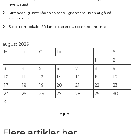
hverdagsstil
n
Klimavenlig kost: Sådan spiser du grønnere uden at gå på
kompromis
Stop spamopkald: Sådan blokerer du uønskede numre
august 2026
M
Ti
O
To
F
L
S
1
2
3
4
5
6
7
8
9
10
11
12
13
14
15
16
17
18
19
20
21
22
23
24
25
26
27
28
29
30
31
« jun
Flere artikler her