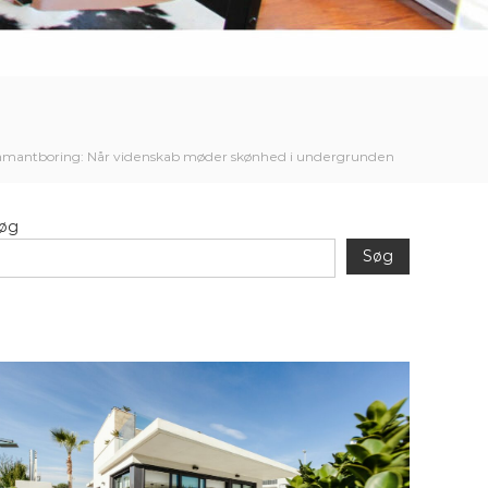
amantboring: Når videnskab møder skønhed i undergrunden
øg
Søg