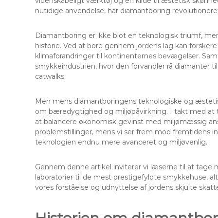
videnskabeligt værktøj og en kilde til æstetisk skønhe
nutidige anvendelse, har diamantboring revolutionere
Diamantboring er ikke blot en teknologisk triumf, men
historie. Ved at bore gennem jordens lag kan forskere 
klimaforandringer til kontinenternes bevægelser. Samti
smykkeindustrien, hvor den forvandler rå diamanter ti
catwalks.
Men mens diamantboringens teknologiske og æstetiske
om bæredygtighed og miljøpåvirkning. I takt med at te
at balancere økonomisk gevinst med miljømæssig ansva
problemstillinger, mens vi ser frem mod fremtidens in
teknologien endnu mere avanceret og miljøvenlig.
Gennem denne artikel inviterer vi læserne til at tage 
laboratorier til de mest prestigefyldte smykkehuse, a
vores forståelse og udnyttelse af jordens skjulte skatt