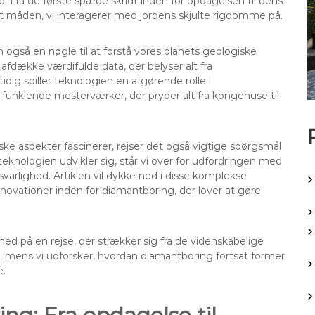
d. Fra de første spæde skridt inden for opdagelsen til dens
t måden, vi interagerer med jordens skjulte rigdomme på.
 også en nøgle til at forstå vores planets geologiske
afdække værdifulde data, der belyser alt fra
dig spiller teknologien en afgørende rolle i
l funklende mesterværker, der pryder alt fra kongehuse til
 aspekter fascinerer, rejser det også vigtige spørgsmål
knologien udvikler sig, står vi over for udfordringen med
rlighed. Artiklen vil dykke ned i disse komplekse
novationer inden for diamantboring, der lover at gøre
med på en rejse, der strækker sig fra de videnskabelige
lt imens vi udforsker, hvordan diamantboring fortsat former
e.