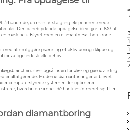
ng: Fra opdagelse til
a
19. århundrede, da man første gang eksperimenterede
erialer. Den banebrydende opdagelse blev gjort i 1863 af
de en maskine udstyret med en diamantbesat borekrone.
i ved at muliggøre præcis og effektiv boring i klippe og
l forskellige industrielle behov.
nlægsbranchen, men også inden for olie- og gasudvinding
hed er altafgørende. Moderne diamantboringer er blevet
nder computerstyrede systemer, der optimerer
strerer, hvordan en simpel idé har transformeret sig til en
vordan diamantboring