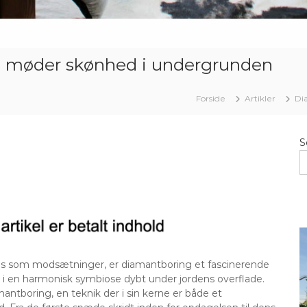
b møder skønhed i undergrunden
Forside
Artikler
Di
S
tes som modsætninger, er diamantboring et fascinerende
 i en harmonisk symbiose dybt under jordens overflade.
antboring, en teknik der i sin kerne er både et