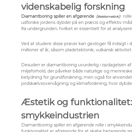
videnskabelig forskning
Diamantboring spiller en afgørende
roll
udforske jordens dybder på en præcis og effektiv måde
fra undergrunden, hvilket er essentielt for at analyse
Ved at studere disse prøver kan geologer få indsigt i 
millioner af år, såsom pladetektonik, vulkansk aktivit
Desuden er diamantboring uvurderlig i opdagelsen af 
miljøforhold, der påvirker både naturlige og mennes
betydning for grundforskning, men også for anvendels
jordskælvsovervågning og klimaforskning, hvor dybd
Æstetik og funktionalitet
smykkeindustrien
Diamantboring spiller en afgørende rolle i smykkeind
funktionalitet er afgørende for at skabe betagende 