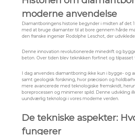
Historien om diamantbori
moderne anvendelse
Diamantboringens historie begynder i midten af det 
med at bruge diamanter til at bore gennem hårde mat
den franske ingeniør Rodolphe Leschot, der udvikle
Denne innovation revolutionerede minedrift og bygger
beton. Over tiden blev teknikken forfinet og tilpasset ti
I dag anvendes diamantboring ikke kun i bygge- og a
samt geologisk forskning, hvor præcision og holdbar
mere avancerede med teknologiske fremskridt, heru
boreprocessen og minimerer spild. Denne udvikling illu
uundværlig teknologi i vores moderne verden.
De tekniske aspekter: H
fungerer