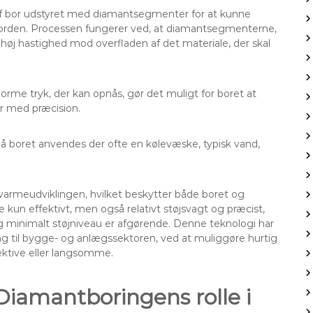
af bor udstyret med diamantsegmenter for at kunne
jorden. Processen fungerer ved, at diamantsegmenterne,
høj hastighed mod overfladen af det materiale, der skal
e tryk, der kan opnås, gør det muligt for boret at
r med præcision.
på boret anvendes der ofte en kølevæske, typisk vand,
armeudviklingen, hvilket beskytter både boret og
kun effektivt, men også relativt støjsvagt og præcist,
 og minimalt støjniveau er afgørende. Denne teknologi har
ing til bygge- og anlægssektoren, ved at muliggøre hurtig
ektive eller langsomme.
Diamantboringens rolle i