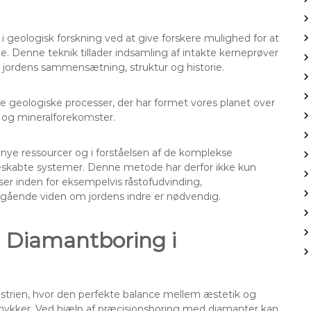
e i geologisk forskning ved at give forskere mulighed for at
. Denne teknik tillader indsamling af intakte kerneprøver
re jordens sammensætning, struktur og historie.
de geologiske processer, der har formet vores planet over
et og mineralforekomster.
nye ressourcer og i forståelsen af de komplekse
keskabte systemer. Denne metode har derfor ikke kun
er inden for eksempelvis råstofudvinding,
egående viden om jordens indre er nødvendig.
: Diamantboring i
ustrien, hvor den perfekte balance mellem æstetik og
smykker. Ved hjælp af præcisionsboring med diamanter kan