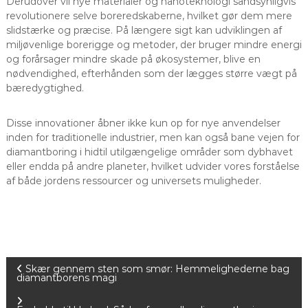
Derudover vil nye materialer og nanoteknologi sandsynligvis
revolutionere selve boreredskaberne, hvilket gør dem mere
slidstærke og præcise. På længere sigt kan udviklingen af
miljøvenlige borerigge og metoder, der bruger mindre energi
og forårsager mindre skade på økosystemer, blive en
nødvendighed, efterhånden som der lægges større vægt på
bæredygtighed.
Disse innovationer åbner ikke kun op for nye anvendelser
inden for traditionelle industrier, men kan også bane vejen for
diamantboring i hidtil utilgængelige områder som dybhavet
eller endda på andre planeter, hvilket udvider vores forståelse
af både jordens ressourcer og universets muligheder.
I
Skær gennem sten som smør: Hemmelighederne bag
diamantborens magi
n