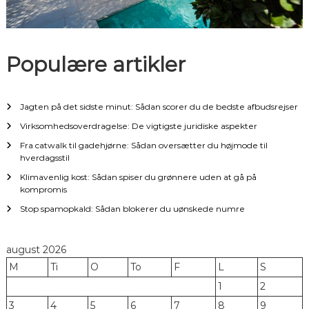
a
t
Populære artikler
i
Jagten på det sidste minut: Sådan scorer du de bedste afbudsrejser
o
Virksomhedsoverdragelse: De vigtigste juridiske aspekter
n
Fra catwalk til gadehjørne: Sådan oversætter du højmode til
hverdagsstil
Klimavenlig kost: Sådan spiser du grønnere uden at gå på
kompromis
Stop spamopkald: Sådan blokerer du uønskede numre
august 2026
M
Ti
O
To
F
L
S
1
2
3
4
5
6
7
8
9