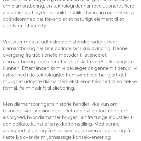
om diamantboring, en teknologi der har revolutioneret flere
industrier og tilbyder et unikt indblik i, hvordan menneskelig
opfindsomhed har forvandlet et naturligt element til et
uundværligt værktøj.
Vi starter med at udforske de historiske rødder, hvor
diamantboring har sine oprindelser i kuludvinding. Denne
overgang fra traditionelle metoder til avanceret
diamantboring markerer et vigtigt skift i vores teknologiske
kunnen. Efterhånden som vi bevæger os gennem tiden, vil vi
dykke ned i de teknologiske fremskridt, der har gjort det
muligt at udnytte diamanters ekstreme hårdhed til en række
formål, fra minedrift til olieboring.
Men diamantboringens historie handler ikke kun om
teknologiske landvindinger. Det er også en fortælling om
alsidighed, hvor diamanter bruges i alt fra tunge industrier til
den delikate kunst af smykkefremstilling. Med denne
alsidighed følger også et ansvar, og artiklen vil derfor også
kaste lys over de miljømæssige konsekvenser og