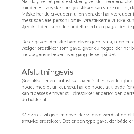
Når du giver et par ørestikker, giver du mere end blo
minder. Et smykke som ørestikker kan være noget, der
Måske har du givet dem til en ven, der har været der fo
mest specielle person i dit liv. Ørestikkerne vil ikk
øjeblik i tiden, som du har delt med den pågældende 
De er gaven, der ikke bare bliver gemt væk, men en 
vælger ørestikker som gave, giver du noget, der har
modtagerens læber, hver gang de ser på det.
Afslutningsvis
Ørestikker er en fantastisk gaveidé til enhver lejlighed
noget med et unikt præg, har de noget at tilbyde for 
kan tilpasses enhver stil. Ørestikker er derfor den per
du holder af.
Så hvis du vil give en gave, der vil blive værdsat og 
smukke ørestikker. Det er den type gave, der både er s