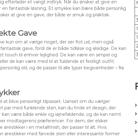
g efterlader et varigt indtryk. Når du ønsker at give en
r en fantastisk løsning. Et smykke kan bære både personlig
 ønsker at give en gave, der både er smuk og praktisk.
fekte Gave
kke kun om at vælge noget, der ser flot ud, men også
 fantastisk gave, fordi de er både tidløse og alsidige. De kan
et touch til enhver lejlighed. De kan være en simpel og
ller de kan være med til at fuldende et festligt outfit.
ersonlig stil, og de passer til alle typer begivenheder – fra
ykker
il at blive personligt tilpasset. Uanset om du vælger
 et par med funklende sten, kan du finde et design, der
er kan være både enkle og iøjnefaldende, og de kan nemt
cher modtagerens præferencer. For dem, der elsker
ørestikker i en metalfinish, der passer til alt. Hvis
an ørestikker med farvede sten eller interessante former