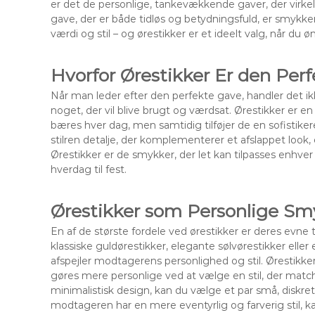
er det de personlige, tankevækkende gaver, der virkeli
gave, der er både tidløs og betydningsfuld, er smykke
værdi og stil – og ørestikker er et ideelt valg, når du
Hvorfor Ørestikker Er den Per
Når man leder efter den perfekte gave, handler det i
noget, der vil blive brugt og værdsat. Ørestikker er en
bæres hver dag, men samtidig tilføjer de en sofistiker
stilren detalje, der komplementerer et afslappet look, e
Ørestikker er de smykker, der let kan tilpasses enhver p
hverdag til fest.
Ørestikker som Personlige Sm
En af de største fordele ved ørestikker er deres evne t
klassiske guldørestikker, elegante sølvørestikker eller
afspejler modtagerens personlighed og stil. Ørestikk
gøres mere personlige ved at vælge en stil, der mat
minimalistisk design, kan du vælge et par små, diskrete 
modtageren har en mere eventyrlig og farverig stil, k