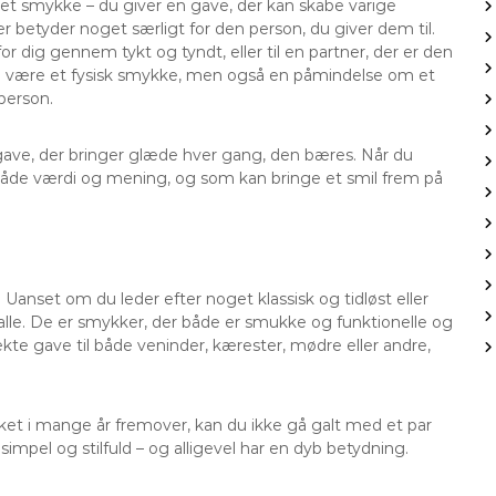
t et smykke – du giver en gave, der kan skabe varige
 betyder noget særligt for den person, du giver dem til.
r dig gennem tykt og tyndt, eller til en partner, der er den
e kun være et fysisk smykke, men også en påmindelse om et
person.
gave, der bringer glæde hver gang, den bæres. Når du
 både værdi og mening, og som kan bringe et smil frem på
. Uanset om du leder efter noget klassisk og tidløst eller
alle. De er smykker, der både er smukke og funktionelle og
fekte gave til både veninder, kærester, mødre eller andre,
elsket i mange år fremover, kan du ikke gå galt med et par
impel og stilfuld – og alligevel har en dyb betydning.