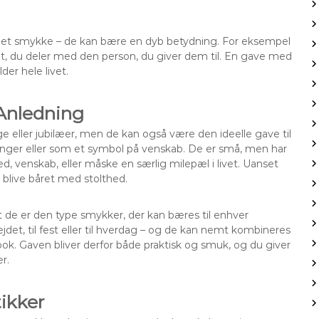
et smykke – de kan bære en dyb betydning. For eksempel
et, du deler med den person, du giver dem til. En gave med
der hele livet.
 Anledning
ge eller jubilæer, men de kan også være den ideelle gave til
ger eller som et symbol på venskab. De er små, men har
d, venskab, eller måske en særlig milepæl i livet. Uanset
l blive båret med stolthed.
t de er den type smykker, der kan bæres til enhver
ejdet, til fest eller til hverdag – og de kan nemt kombineres
ook. Gaven bliver derfor både praktisk og smuk, og du giver
r.
ikker