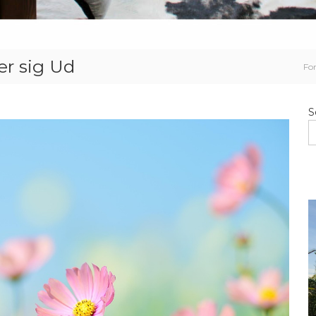
er sig Ud
Fo
S