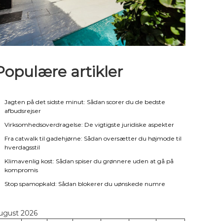
Populære artikler
Jagten på det sidste minut: Sådan scorer du de bedste
afbudsrejser
Virksomhedsoverdragelse: De vigtigste juridiske aspekter
Fra catwalk til gadehjørne: Sådan oversætter du højmode til
hverdagsstil
Klimavenlig kost: Sådan spiser du grønnere uden at gå på
kompromis
Stop spamopkald: Sådan blokerer du uønskede numre
ugust 2026