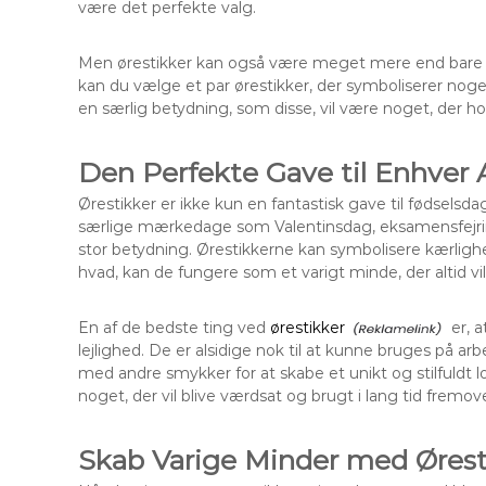
være det perfekte valg.
Men ørestikker kan også være meget mere end bare 
kan du vælge et par ørestikker, der symboliserer nog
en særlig betydning, som disse, vil være noget, der hol
Den Perfekte Gave til Enhver
Ørestikker er ikke kun en fantastisk gave til fødselsda
særlige mærkedage som Valentinsdag, eksamensfejrin
stor betydning. Ørestikkerne kan symbolisere kærlighe
hvad, kan de fungere som et varigt minde, der altid vi
En af de bedste ting ved
ørestikker
er, a
lejlighed. De er alsidige nok til at kunne bruges på arb
med andre smykker for at skabe et unikt og stilfuldt l
noget, der vil blive værdsat og brugt i lang tid fremove
Skab Varige Minder med Ørest