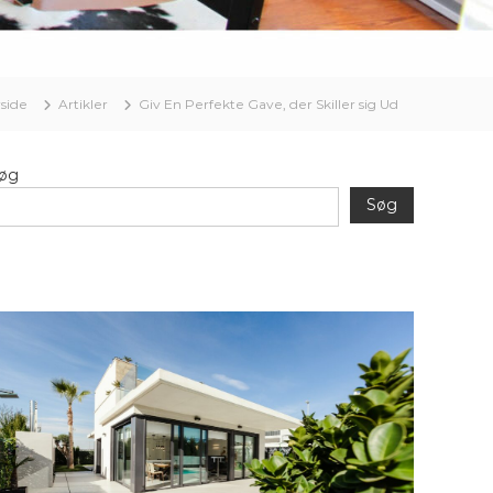
rside
Artikler
Giv En Perfekte Gave, der Skiller sig Ud
øg
Søg