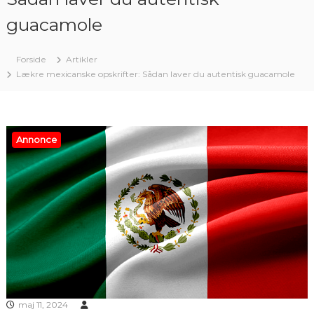
guacamole
Forside
Artikler
Lækre mexicanske opskrifter: Sådan laver du autentisk guacamole
Annonce
maj 11, 2024