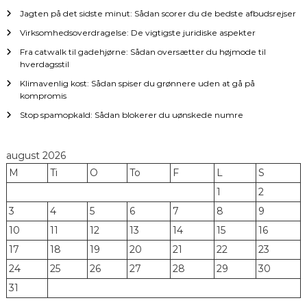
Jagten på det sidste minut: Sådan scorer du de bedste afbudsrejser
o
Virksomhedsoverdragelse: De vigtigste juridiske aspekter
n
Fra catwalk til gadehjørne: Sådan oversætter du højmode til
hverdagsstil
Klimavenlig kost: Sådan spiser du grønnere uden at gå på
kompromis
Stop spamopkald: Sådan blokerer du uønskede numre
august 2026
M
Ti
O
To
F
L
S
1
2
3
4
5
6
7
8
9
10
11
12
13
14
15
16
17
18
19
20
21
22
23
24
25
26
27
28
29
30
31