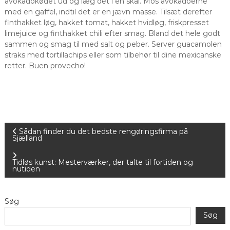
avokadokødet ud og læg det i en skål. Mos avokadoerne
med en gaffel, indtil det er en jævn masse. Tilsæt derefter
finthakket løg, hakket tomat, hakket hvidløg, friskpresset
limejuice og finthakket chili efter smag. Bland det hele godt
sammen og smag til med salt og peber. Server guacamolen
straks med tortillachips eller som tilbehør til dine mexicanske
retter. Buen provecho!
I
Sådan finder du det bedste rengøringsfirma på
Sjælland
n
Tidløs kunst: Mesterværker, der talte til fortiden og
nutiden
d
l
Søg
Søg
æ