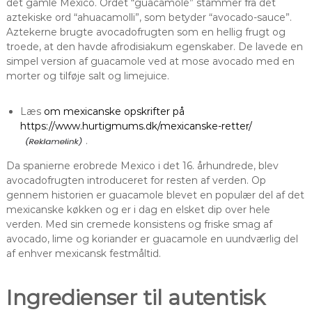
det gamle Mexico. Ordet “guacamole” stammer fra det
aztekiske ord “ahuacamolli”, som betyder “avocado-sauce”.
Aztekerne brugte avocadofrugten som en hellig frugt og
troede, at den havde afrodisiakum egenskaber. De lavede en
simpel version af guacamole ved at mose avocado med en
morter og tilføje salt og limejuice.
Læs
om mexicanske opskrifter på
https://www.hurtigmums.dk/mexicanske-retter/
.
Da spanierne erobrede Mexico i det 16. århundrede, blev
avocadofrugten introduceret for resten af verden. Op
gennem historien er guacamole blevet en populær del af det
mexicanske køkken og er i dag en elsket dip over hele
verden. Med sin cremede konsistens og friske smag af
avocado, lime og koriander er guacamole en uundværlig del
af enhver mexicansk festmåltid.
Ingredienser til autentisk