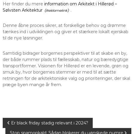
Her finder du mere
information om Arkitekt i Hillerød –
Sølvsten Arkitektur
.
Denne åbne proces sikrer, at forskellige behov og drømme
tænkes ind i udviklingen og giver et stærkere lokalt ejerskab
til de nye løsninger.
Samtidig bidrager borgernes perspektiver til at skabe en by,
der både rummer plads til fællesskab, natur og bæredygtige
transportformer. Visionen for Hillerød er en levende, grøn og
smuk by, hvor borgernes stemmer er med til at sætte
retningen for de arkitektoniske valg og prioriteringer, der skal
præge byen mange år frem.
I
Er black friday stadig relevant i 2024?
Stop spamopkald: Sådan blokerer du uønskede numre