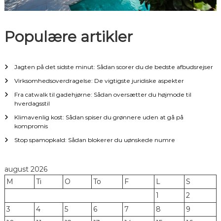
g
a
Populære artikler
t
Jagten på det sidste minut: Sådan scorer du de bedste afbudsrejser
i
Virksomhedsoverdragelse: De vigtigste juridiske aspekter
o
Fra catwalk til gadehjørne: Sådan oversætter du højmode til
hverdagsstil
n
Klimavenlig kost: Sådan spiser du grønnere uden at gå på
kompromis
Stop spamopkald: Sådan blokerer du uønskede numre
august 2026
M
Ti
O
To
F
L
S
1
2
3
4
5
6
7
8
9