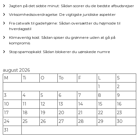
Jagten på det sidste minut: Sådan scorer du de bedste afbudsrejser
o
Virksomhedsoverdragelse: De vigtigste juridiske aspekter
n
Fra catwalk til gadehjørne: Sådan oversætter du højmode til
hverdagsstil
Klimavenlig kost: Sådan spiser du grønnere uden at gå på
kompromis
Stop spamopkald: Sådan blokerer du uønskede numre
august 2026
M
Ti
O
To
F
L
S
1
2
3
4
5
6
7
8
9
10
11
12
13
14
15
16
17
18
19
20
21
22
23
24
25
26
27
28
29
30
31