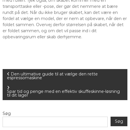
med i bilen. Tjek også, om skabet kommer med en
transporttaske eller -pose, der gør det nemmere at bære
rundt på det. Når du ikke bruger skabet, kan det være en
fordel at vælge en model, der er nem at opbevare, når den er
foldet sammen. Overvej derfor størrelsen på skabet, når det
er foldet sammen, og om det vil passe ind i dit
opbevaringsrum eller skab derhjemme.
I
Den ultimative guide til at vælge den rette
espressomaskine
n
Spar tid og penge med en effektiv skuffeskinne-løsning
til dit lager
d
l
Søg
Søg
æ