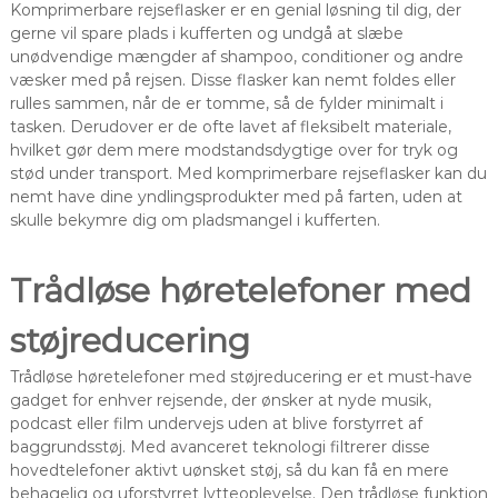
Komprimerbare rejseflasker er en genial løsning til dig, der
gerne vil spare plads i kufferten og undgå at slæbe
unødvendige mængder af shampoo, conditioner og andre
væsker med på rejsen. Disse flasker kan nemt foldes eller
rulles sammen, når de er tomme, så de fylder minimalt i
tasken. Derudover er de ofte lavet af fleksibelt materiale,
hvilket gør dem mere modstandsdygtige over for tryk og
stød under transport. Med komprimerbare rejseflasker kan du
nemt have dine yndlingsprodukter med på farten, uden at
skulle bekymre dig om pladsmangel i kufferten.
Trådløse høretelefoner med
støjreducering
Trådløse høretelefoner med støjreducering er et must-have
gadget for enhver rejsende, der ønsker at nyde musik,
podcast eller film undervejs uden at blive forstyrret af
baggrundsstøj. Med avanceret teknologi filtrerer disse
hovedtelefoner aktivt uønsket støj, så du kan få en mere
behagelig og uforstyrret lytteoplevelse. Den trådløse funktion