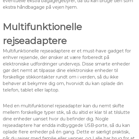
eventuelle ekstra bagagegebyrer, da du kan bruge den som
ekstra håndbagage på vejen hjem.
Multifunktionelle
rejseadaptere
Multifunktionelle rejseadaptere er et must-have gadget for
enhver rejsende, der ønsker at være forberedt på
elektroniske udfordringer undervejs. Disse smarte enheder
gør det nemt at tilpasse dine elektroniske enheder til
forskellige stikkontakter rundt om i verden, så du ikke
behøver at bekymre dig om, hvorvidt du kan oplade din
telefon, tablet eller laptop.
Med en multifunktionel rejseadapter kan du nemt skifte
mellem forskellige typer stik, så du altid er klar til at tilslutte
dine enheder uanset hvor du befinder dig. Nogle
rejseadaptere har endda indbyggede USB-porte, så du kan
oplade flere enheder på én gang. Dette er særligt praktisk,
når du rejser med familie eller venner, og I alle har brug for at