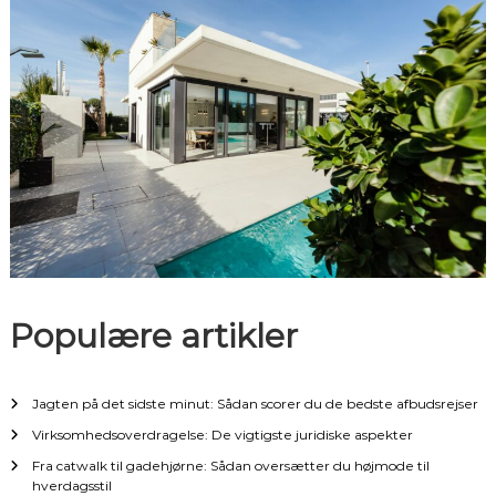
n
a
v
i
g
a
t
Populære artikler
i
Jagten på det sidste minut: Sådan scorer du de bedste afbudsrejser
o
Virksomhedsoverdragelse: De vigtigste juridiske aspekter
n
Fra catwalk til gadehjørne: Sådan oversætter du højmode til
hverdagsstil