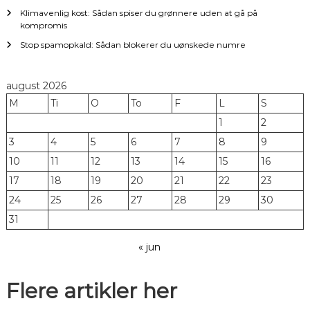
Klimavenlig kost: Sådan spiser du grønnere uden at gå på
kompromis
Stop spamopkald: Sådan blokerer du uønskede numre
august 2026
M
Ti
O
To
F
L
S
1
2
3
4
5
6
7
8
9
10
11
12
13
14
15
16
17
18
19
20
21
22
23
24
25
26
27
28
29
30
31
« jun
Flere artikler her