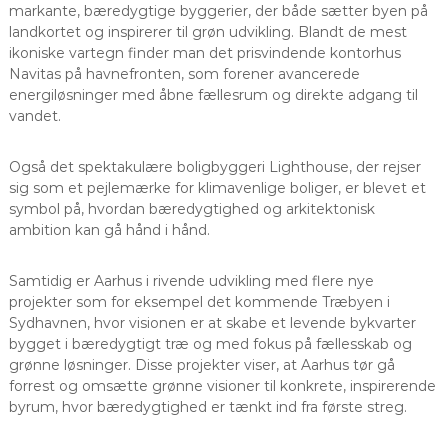
markante, bæredygtige byggerier, der både sætter byen på
landkortet og inspirerer til grøn udvikling. Blandt de mest
ikoniske vartegn finder man det prisvindende kontorhus
Navitas på havnefronten, som forener avancerede
energiløsninger med åbne fællesrum og direkte adgang til
vandet.
Også det spektakulære boligbyggeri Lighthouse, der rejser
sig som et pejlemærke for klimavenlige boliger, er blevet et
symbol på, hvordan bæredygtighed og arkitektonisk
ambition kan gå hånd i hånd.
Samtidig er Aarhus i rivende udvikling med flere nye
projekter som for eksempel det kommende Træbyen i
Sydhavnen, hvor visionen er at skabe et levende bykvarter
bygget i bæredygtigt træ og med fokus på fællesskab og
grønne løsninger. Disse projekter viser, at Aarhus tør gå
forrest og omsætte grønne visioner til konkrete, inspirerende
byrum, hvor bæredygtighed er tænkt ind fra første streg.