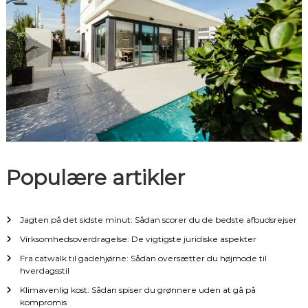
a
v
i
g
a
Populære artikler
t
i
Jagten på det sidste minut: Sådan scorer du de bedste afbudsrejser
o
Virksomhedsoverdragelse: De vigtigste juridiske aspekter
Fra catwalk til gadehjørne: Sådan oversætter du højmode til
n
hverdagsstil
Klimavenlig kost: Sådan spiser du grønnere uden at gå på
kompromis