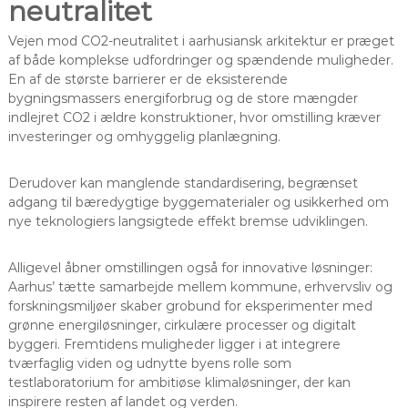
neutralitet
Vejen mod CO2-neutralitet i aarhusiansk arkitektur er præget
af både komplekse udfordringer og spændende muligheder.
En af de største barrierer er de eksisterende
bygningsmassers energiforbrug og de store mængder
indlejret CO2 i ældre konstruktioner, hvor omstilling kræver
investeringer og omhyggelig planlægning.
Derudover kan manglende standardisering, begrænset
adgang til bæredygtige byggematerialer og usikkerhed om
nye teknologiers langsigtede effekt bremse udviklingen.
Alligevel åbner omstillingen også for innovative løsninger:
Aarhus’ tætte samarbejde mellem kommune, erhvervsliv og
forskningsmiljøer skaber grobund for eksperimenter med
grønne energiløsninger, cirkulære processer og digitalt
byggeri. Fremtidens muligheder ligger i at integrere
tværfaglig viden og udnytte byens rolle som
testlaboratorium for ambitiøse klimaløsninger, der kan
inspirere resten af landet og verden.