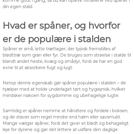
komme godt i gang, så du kan opleve fordelene ved spåner i
din egen stald.
Hvad er spåner, og hvorfor
er de populære i stalden
Spåner er små, lette træflager, der typisk fremstilles af
blødttræ som gran eller fyr. De bruges som strøelse i stalde til
blandt andet heste, kvæg og smådyr, fordi de har en god
evne til at absorbere fugt og lugt.
Netop denne egenskab gør spåner populære i stalden – de
hjælper med at holde underlaget tørt og hygiejnisk, hvilket
mindsker risikoen for sygdomme og ubehagelige lugte.
Samtidig er spåner nemme at håndtere og fordele i boksen,
og de støver som regel mindre end halm eller savsmuld.
Mange vælger spåner, fordi det giver et blødt og behageligt
leje for dyrene og gør det lettere at udføre den daglige