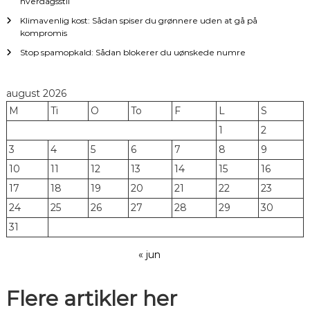
hverdagsstil
n
Klimavenlig kost: Sådan spiser du grønnere uden at gå på
kompromis
Stop spamopkald: Sådan blokerer du uønskede numre
august 2026
M
Ti
O
To
F
L
S
1
2
3
4
5
6
7
8
9
10
11
12
13
14
15
16
17
18
19
20
21
22
23
24
25
26
27
28
29
30
31
« jun
Flere artikler her