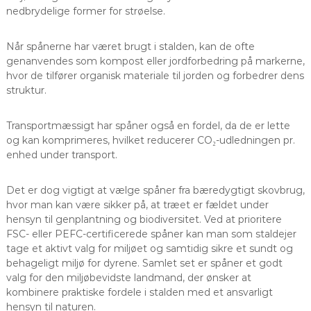
nedbrydelige former for strøelse.
Når spånerne har været brugt i stalden, kan de ofte
genanvendes som kompost eller jordforbedring på markerne,
hvor de tilfører organisk materiale til jorden og forbedrer dens
struktur.
Transportmæssigt har spåner også en fordel, da de er lette
og kan komprimeres, hvilket reducerer CO₂-udledningen pr.
enhed under transport.
Det er dog vigtigt at vælge spåner fra bæredygtigt skovbrug,
hvor man kan være sikker på, at træet er fældet under
hensyn til genplantning og biodiversitet. Ved at prioritere
FSC- eller PEFC-certificerede spåner kan man som staldejer
tage et aktivt valg for miljøet og samtidig sikre et sundt og
behageligt miljø for dyrene. Samlet set er spåner et godt
valg for den miljøbevidste landmand, der ønsker at
kombinere praktiske fordele i stalden med et ansvarligt
hensyn til naturen.