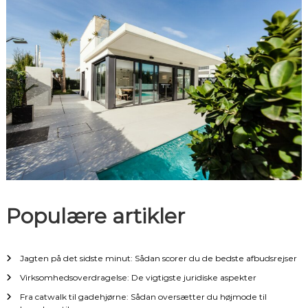
s
n
a
v
i
g
a
Populære artikler
t
i
Jagten på det sidste minut: Sådan scorer du de bedste afbudsrejser
Virksomhedsoverdragelse: De vigtigste juridiske aspekter
o
Fra catwalk til gadehjørne: Sådan oversætter du højmode til