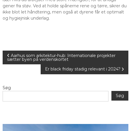
gener fra støv. Ved at holde spånerne rene og tørre, sikrer du
ikke blot let håndtering, men også at dyrene får et optimalt
og hygiejnisk underlag.
I
Aarhus som arkitektur-hub: Internationale projekter
sætter byen på verdenskortet
n
Er black friday stadig relevant i 2024?
d
Søg
l
Søg
æ
g