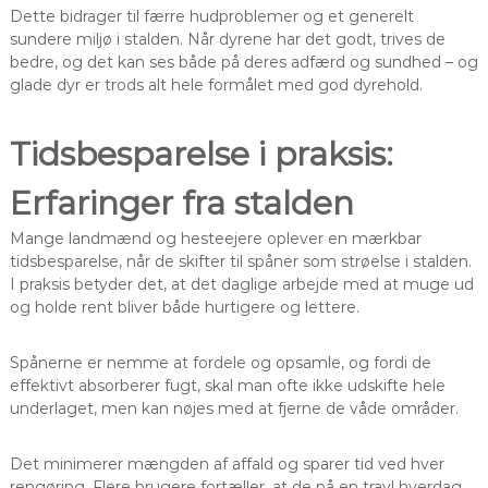
Dette bidrager til færre hudproblemer og et generelt
sundere miljø i stalden. Når dyrene har det godt, trives de
bedre, og det kan ses både på deres adfærd og sundhed – og
glade dyr er trods alt hele formålet med god dyrehold.
Tidsbesparelse i praksis:
Erfaringer fra stalden
Mange landmænd og hesteejere oplever en mærkbar
tidsbesparelse, når de skifter til spåner som strøelse i stalden.
I praksis betyder det, at det daglige arbejde med at muge ud
og holde rent bliver både hurtigere og lettere.
Spånerne er nemme at fordele og opsamle, og fordi de
effektivt absorberer fugt, skal man ofte ikke udskifte hele
underlaget, men kan nøjes med at fjerne de våde områder.
Det minimerer mængden af affald og sparer tid ved hver
rengøring. Flere brugere fortæller, at de på en travl hverdag